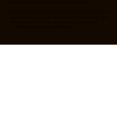
(puisqu’ils sont aussi fait pour vous Messieurs )
Des soins sur mesure établis en fonction de vos besoins et
adaptés après un diagnostic complet de votre peau vous
seront conseillés afin de répondre à vos attentes et
d’obtenir des résultats satisfaisants.
Réserver
Le
Agathe Maris Paris
191 avenue Charles de Gaulle,
studio
92200, Neuilly-sur-Seine